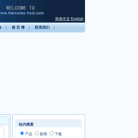
简体中文
English
络
｜
留 言 簿
｜
联系我们
｜
站内搜索
产品
新闻
下载