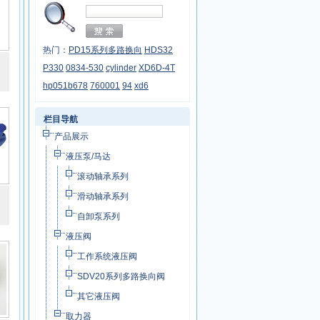
热门：
PD15系列多路换向
HDS32
P330
0834-530
cylinder
XD6D-4T
hp051b678
760001
94
xd6
栏目导航
产品展示
液压泵/马达
滚动轴承系列
滑动轴承系列
自卸泵系列
液压阀
工作系统液压阀
SDV20系列多路换向阀
其它液压阀
取力器