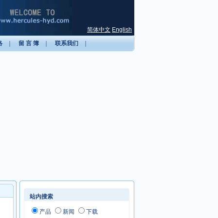
简体中文
English
络
｜
留 言 簿
｜
联系我们
｜
站内搜索
产品
新闻
下载