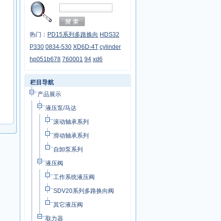
热门：
PD15系列多路换向
HDS32
P330
0834-530
XD6D-4T
cylinder
hp051b678
760001
94
xd6
栏目导航
产品展示
液压泵/马达
滚动轴承系列
滑动轴承系列
自卸泵系列
液压阀
工作系统液压阀
SDV20系列多路换向阀
其它液压阀
取力器