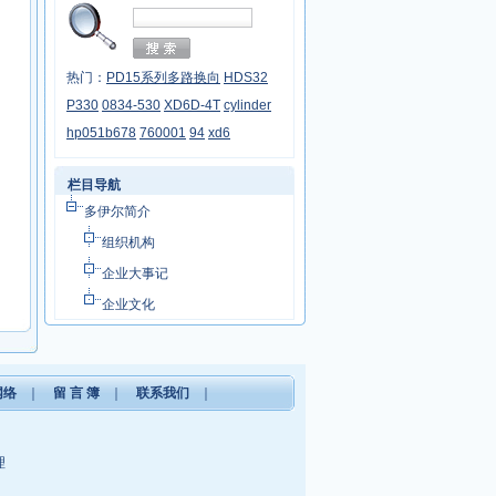
热门：
PD15系列多路换向
HDS32
P330
0834-530
XD6D-4T
cylinder
hp051b678
760001
94
xd6
栏目导航
多伊尔简介
组织机构
企业大事记
企业文化
网络
｜
留 言 簿
｜
联系我们
｜
理