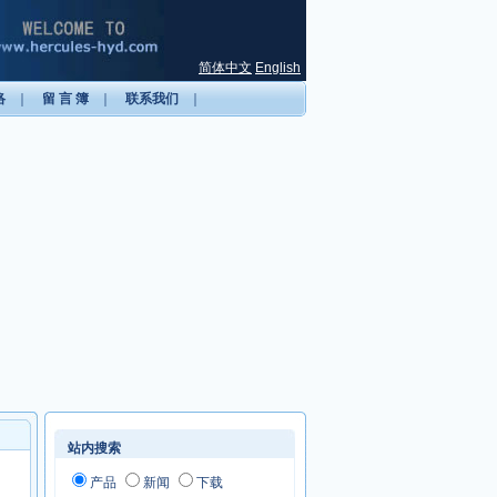
简体中文
English
络
｜
留 言 簿
｜
联系我们
｜
站内搜索
产品
新闻
下载