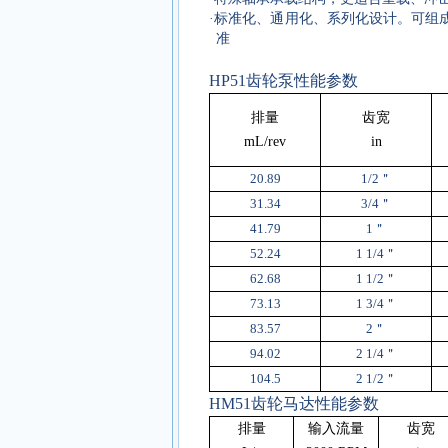
·
标准化、通用化、系列化设计。可组
准
HP51
齿轮泵性能参数
排量
齿宽
mL/rev
in
20.89
1/2
＂
31.34
3/4
＂
41.79
1
＂
52.24
1 1/4
＂
62.68
1 1/2
＂
73.13
1 3/4
＂
83.57
2
＂
94.02
2 1/4
＂
104.5
2 1/2
＂
HM51
齿轮马达性能参数
排量
输入流量
齿宽