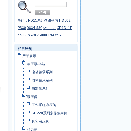
热门：
PD15系列多路换向
HDS32
P330
0834-530
cylinder
XD6D-4T
hp051b678
760001
94
xd6
栏目导航
产品展示
液压泵/马达
滚动轴承系列
滑动轴承系列
自卸泵系列
液压阀
工作系统液压阀
SDV20系列多路换向阀
其它液压阀
取力器