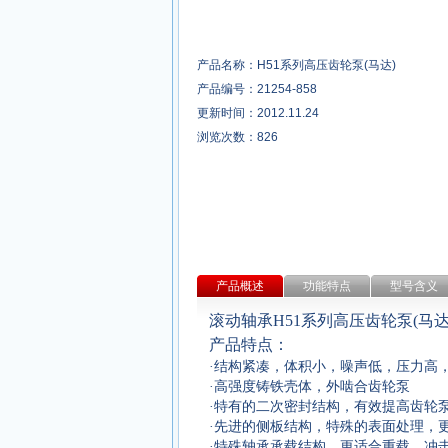
产品名称：H51系列高压齿轮泵(马达)
产品编号：21254-858
更新时间：2012.11.24
浏览次数：
826
产品概述
功能特点
型号含义
滚动轴承
H51
系列高压齿轮泵
(
马
产品特点：
·
结构紧凑，体积小，噪声低，压力高
·
高强度铸铁壳体，外啮合齿轮泵
·
特有的二次密封结构，有效提高齿轮
·
先进的侧板结构，特殊的表面处理，
·
特殊轴承承载结构，更适合重载、冲