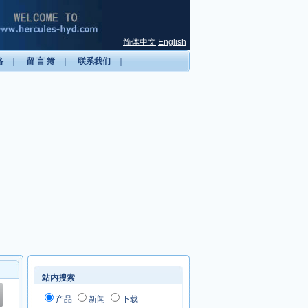
简体中文
English
络
｜
留 言 簿
｜
联系我们
｜
站内搜索
产品
新闻
下载