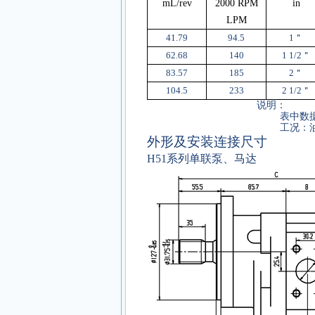
mL/rev
2000 RPM
in
LPM
41.79
94.5
1
＂
62.68
140
1 1/2
＂
83.57
185
2
＂
104.5
233
2 1/2
＂
说明：
表中数
工况：
外形及安装连接尺寸
H51
系列单联泵、马达