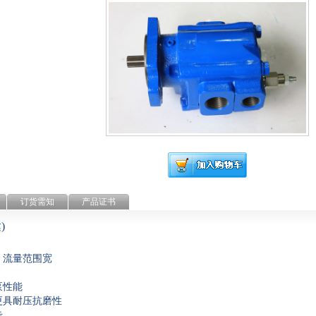
订货需知
产品证书
达
)
，流量范围宽
泵性能
更具耐压抗磨性
击